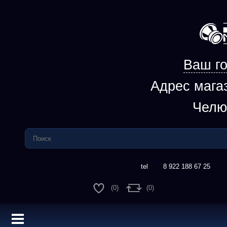
Ваш го
Адрес мага
Челю
8 922 188 67 25
(0)
(0)