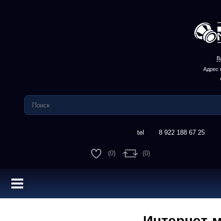
В
Адрес 
8 922 188 67 25
(
0
)
(
0
)
Интернет-м