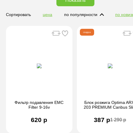
Показать
Сортировать
цена
по популярности
по новиз
скидка
Фильтр подавления EMC
Блок розжига Optima AR
Filter 9-16v
203 PREMIUM Canbus Sl
620 р
387 р
1 290 р