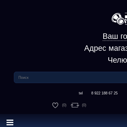
Ваш го
Адрес мага
Челю
8 922 188 67 25
(
0
)
(
0
)