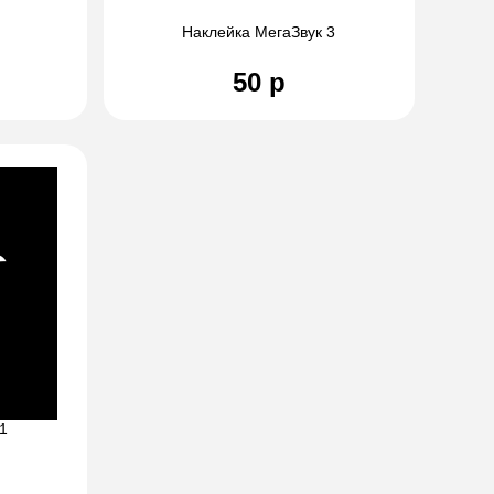
Наклейка МегаЗвук 3
50 р
1