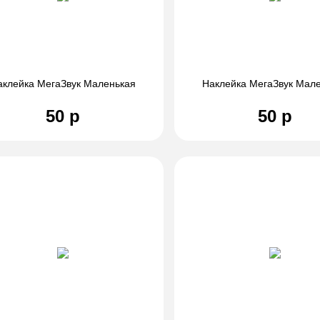
аклейка МегаЗвук Маленькая
Наклейка МегаЗвук Мал
50 р
50 р