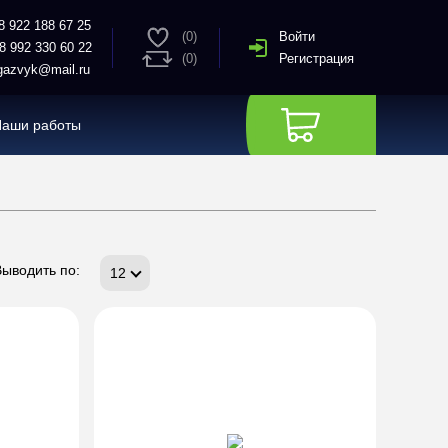
8 922 188 67 25
(0)
Войти
8 992 330 60 22
(0)
Регистрация
azvyk@mail.ru
Наши работы
Выводить по:
12