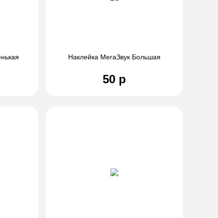
енькая
Наклейка МегаЗвук Большая
50 р