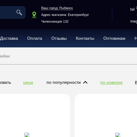
Ваш город: Рыбинск
Адрес магазина: Екатеринбург
meg
Челюскинцев 132
Доставка
Оплата
Отзывы
Контакты
Оптовикам
лейки
овать
цена
по популярности
по новизне