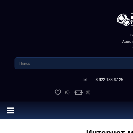
В
Адрес 
8 922 188 67 25
(0)
(0)
Интернет-м